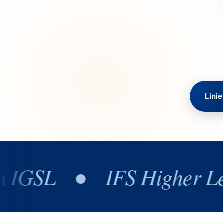
Lini
GSL
●
IFS Higher Level