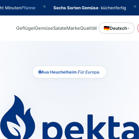
●
●
Sechs Sorten Gemüse
· küchenfertig
Beim REWE-Lief
🇩🇪
Geflügel
Gemüse
Salate
Marke
Qualität
Deutsch
Aus Heuchelheim.
Für Europa.