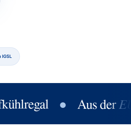
h IGSL
●
EU
lregal
Aus der