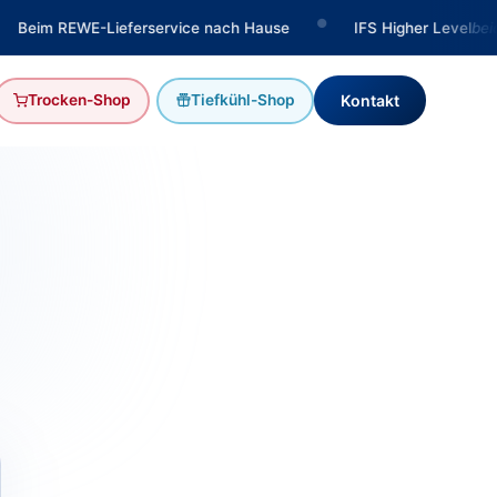
●
●
●
erservice nach Hause
IFS Higher Level
beidseitig
H
Trocken-Shop
Tiefkühl-Shop
Kontakt