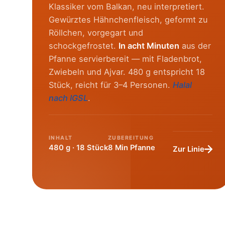
Klassiker vom Balkan, neu interpretiert.
Gewürztes Hähnchenfleisch, geformt zu
Röllchen, vorgegart und
schockgefrostet.
In acht Minuten
aus der
Pfanne servierbereit — mit Fladenbrot,
Zwiebeln und Ajvar. 480 g entspricht 18
Stück, reicht für 3–4 Personen.
Halal
nach IGSL
.
INHALT
ZUBEREITUNG
480 g · 18 Stück
8 Min Pfanne
Zur Linie