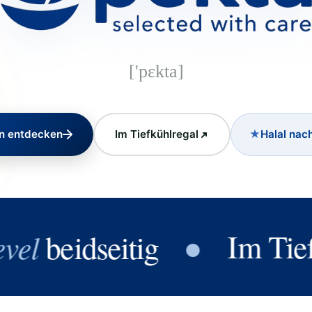
['pɛkta]
en entdecken
Im Tiefkühlregal
Halal nac
●
Im Tiefküh
beidseitig